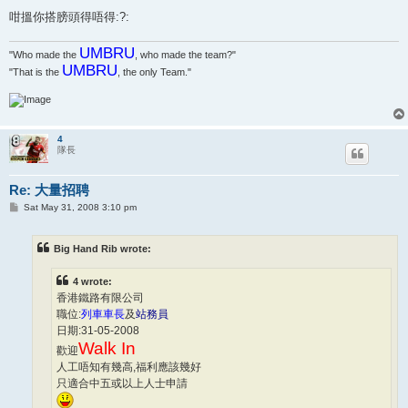
咁搵你搭膀頭得唔得:?:
UMBRU
"Who made the
, who made the team?"
UMBRU
"That is the
, the only Team."
4
隊長
Re: 大量招聘
P
Sat May 31, 2008 3:10 pm
o
s
t
Big Hand Rib wrote:
4 wrote:
香港鐵路有限公司
職位:
列車車長
及
站務員
日期:31-05-2008
Walk In
歡迎
人工唔知有幾高,福利應該幾好
只適合中五或以上人士申請