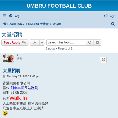
UMBRU FOOTBALL CLUB
FAQ
Login
S
Board index
UMBRU 大禮堂
公告區
e
大量招聘
a
Search
Advanced s
Post Reply
r
3 posts • Page
1
of
1
c
h
4
隊長
大量招聘
P
Thu May 29, 2008 9:08 pm
o
s
香港鐵路有限公司
t
職位:
列車車長
及
站務員
日期:31-05-2008
Walk In
歡迎
人工唔知有幾高,福利應該幾好
只適合中五或以上人士申請