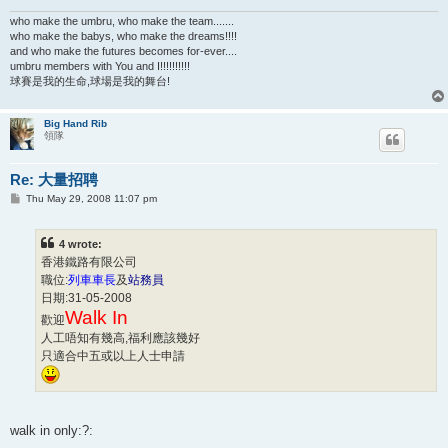
who make the umbru, who make the team.......
who make the babys, who make the dreams!!!!
and who make the futures becomes for-ever....
umbru members with You and I!!!!!!!!!!
球賽是我的生命,球場是我的舞台!
Big Hand Rib
領隊
Re: 大量招聘
P
Thu May 29, 2008 11:07 pm
o
s
t
4 wrote:
香港鐵路有限公司
職位:
列車車長
及
站務員
日期:31-05-2008
Walk In
歡迎
人工唔知有幾高,福利應該幾好
只適合中五或以上人士申請
walk in only:?: