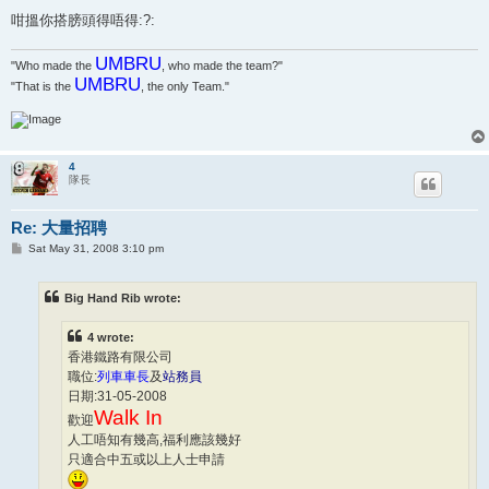
咁搵你搭膀頭得唔得:?:
UMBRU
"Who made the
, who made the team?"
UMBRU
"That is the
, the only Team."
4
隊長
Re: 大量招聘
P
Sat May 31, 2008 3:10 pm
o
s
t
Big Hand Rib wrote:
4 wrote:
香港鐵路有限公司
職位:
列車車長
及
站務員
日期:31-05-2008
Walk In
歡迎
人工唔知有幾高,福利應該幾好
只適合中五或以上人士申請