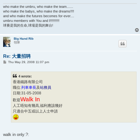
who make the umbru, who make the team.......
who make the babys, who make the dreams!!!!
and who make the futures becomes for-ever....
umbru members with You and I!!!!!!!!!!
球賽是我的生命,球場是我的舞台!
Big Hand Rib
領隊
Re: 大量招聘
P
Thu May 29, 2008 11:07 pm
o
s
t
4 wrote:
香港鐵路有限公司
職位:
列車車長
及
站務員
日期:31-05-2008
Walk In
歡迎
人工唔知有幾高,福利應該幾好
只適合中五或以上人士申請
walk in only:?: