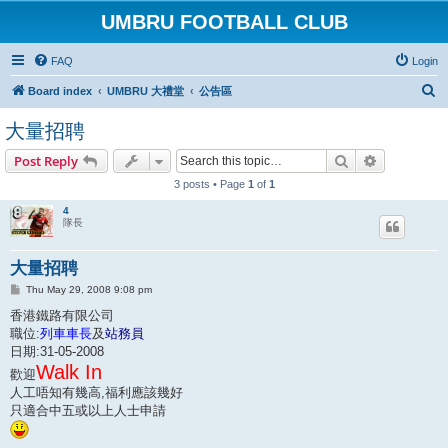
UMBRU FOOTBALL CLUB
FAQ
Login
S
Board index
UMBRU 大禮堂
公告區
e
大量招聘
a
Search
Advanced s
Post Reply
r
3 posts • Page
1
of
1
c
h
4
隊長
大量招聘
P
Thu May 29, 2008 9:08 pm
o
s
香港鐵路有限公司
t
職位:
列車車長
及
站務員
日期:31-05-2008
Walk In
歡迎
人工唔知有幾高,福利應該幾好
只適合中五或以上人士申請